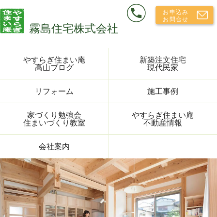
やすらぎ住まい庵
新築注文住宅
髙山ブログ
現代民家
リフォーム
施工事例
家づくり勉強会
やすらぎ住まい庵
住まいづくり教室
不動産情報
会社案内