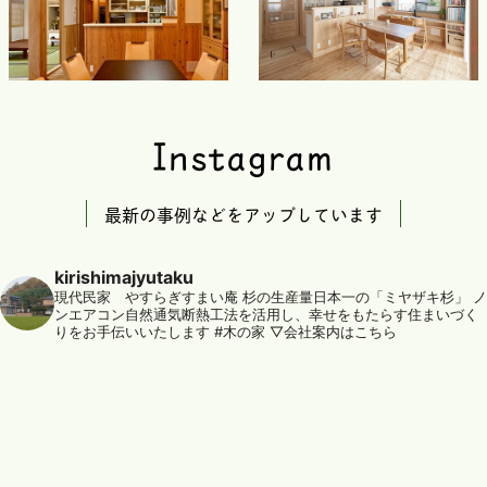
Instagram
最新の事例などをアップしています
kirishimajyutaku
現代民家 やすらぎすまい庵
杉の生産量日本一の「ミヤザキ杉」
ノ
ンエアコン自然通気断熱工法を活用し、幸せをもたらす住まいづく
りをお手伝いいたします
#木の家
▽会社案内はこちら