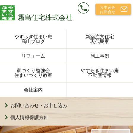
やすらぎ住まい庵
新築注文住宅
髙山ブログ
現代民家
リフォーム
施工事例
家づくり勉強会
やすらぎ住まい庵
住まいづくり教室
不動産情報
会社案内
お問い合わせ・お申し込み
個人情報保護方針