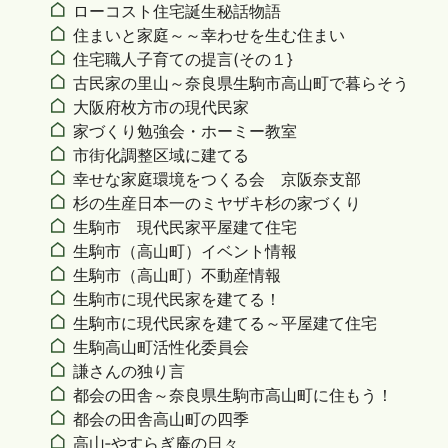
ローコスト住宅誕生秘話物語
住まいと家庭～～幸わせを生む住まい
住宅職人子育ての提言(その１}
古民家の里山～奈良県生駒市高山町で暮らそう
大阪府枚方市の現代民家
家づくり勉強会・ホーミー教室
市街化調整区域に建てる
幸せな家庭環境をつくる会 京阪奈支部
杉の生産日本一のミヤザキ杉の家づくり
生駒市 現代民家平屋建て住宅
生駒市（高山町）イベント情報
生駒市（高山町）不動産情報
生駒市に現代民家を建てる！
生駒市に現代民家を建てる～平屋建て住宅
生駒高山町活性化委員会
謙さんの独り言
都会の田舎～奈良県生駒市高山町に住もう！
都会の田舎高山町の四季
高山‐やすらぎ庵の日々