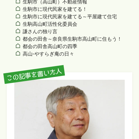
生駒市（高山町）不動産情報
生駒市に現代民家を建てる！
生駒市に現代民家を建てる～平屋建て住宅
生駒高山町活性化委員会
謙さんの独り言
都会の田舎～奈良県生駒市高山町に住もう！
都会の田舎高山町の四季
高山‐やすらぎ庵の日々
この記事を書いた人