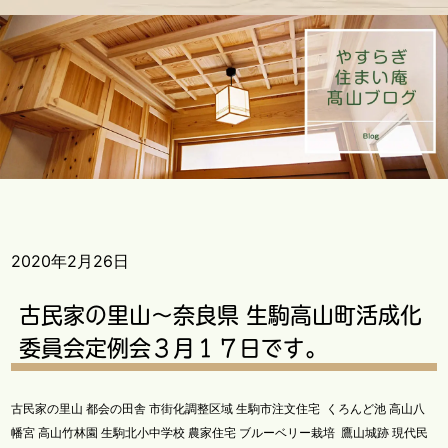
2020年2月26日
古民家の里山～奈良県 生駒高山町活成化
委員会定例会３月１７日です。
古民家の里山 都会の田舎 市街化調整区域 生駒市注文住宅 くろんど池 高山八
幡宮 高山竹林園 生駒北小中学校 農家住宅 ブルーベリー栽培 鷹山城跡 現代民