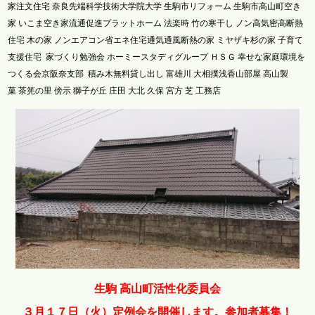
家注文住宅 奈良先端科学技術大学院大学 生駒市リフォーム 生駒市高山町空き
家 いこま空き家流通促進プラットホーム 法楽時 竹の寒干し ノン高気密高断熱
住宅 木の家 ノンエアコン省エネ住宅通気通風断熱の家 ミヤザキ杉の家 子育て
支援住宅 家づくり勉強会 ホーミースタディグループ ＨＳＧ 幸せな家庭環境を
つくる会京阪奈支部 積み木無料貸し出し 富雄川 大相撲浅香山部屋 高山製
菓 茶筅の里 傍示 獅子が丘 庄田 大北 久保 宮方 芝 工務店
生駒 高山町活性化委員会
３月１７日（火）定例会を開催します。参加者募集！