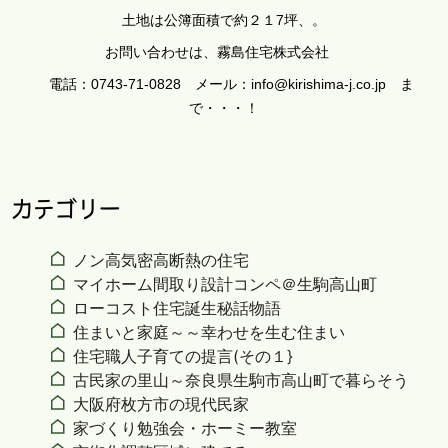
土地は公簿面積で約
２１7
坪、
。
お問い合わせは、霧島住宅株式会社
電話：0743-71-0828 メール：info@kirishima-j.co.jp ま
で・・・！
カテゴリー
ノン高気密高断熱の住宅
マイホーム間取り設計コンペ＠生駒高山町
ローコスト住宅誕生秘話物語
住まいと家庭～～幸わせを生む住まい
住宅職人子育ての提言(その１}
古民家の里山～奈良県生駒市高山町で暮らそう
大阪府枚方市の現代民家
家づくり勉強会・ホーミー教室