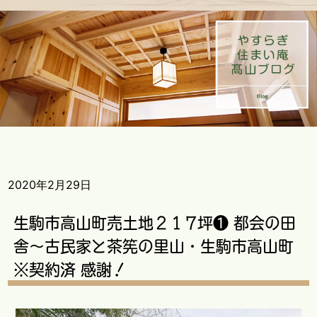
2020年2月29日
生駒市高山町売土地２１7坪❶ 都会の田
舎～古民家と茶筅の里山・生駒市高山町
※契約済 感謝！