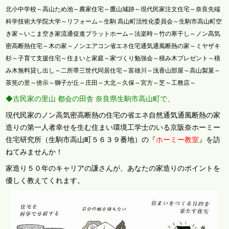
北小中学校～高山ため池～農家住宅～鷹山城跡～現代民家注文住宅～奈良先端
科学技術大学院大学～リフォーム～生駒 高山町活性化委員会～生駒市高山町空
き家～いこま空き家流通促進プラットホーム～法楽時～竹の寒干し～ノン高気
密高断熱住宅～木の家～ノンエアコン省エネ住宅通気通風断熱の家～ミヤザキ
杉～子育て支援住宅～住まいと家庭～家づくり勉強会～積み木プレゼント～積
み木無料貸し出し～二所帯三世代同居住宅～富雄川～浅香山部屋～高山製菓～
茶筅の里～傍示～獅子が丘～庄田～大北～久保～宮方～芝～工務店～
◆古民家の里山 都会の田舎 奈良県生駒市高山町で、
現代民家のノン高気密高断熱の住宅の省エネ自然通気通風断熱の家
造りの第一人者幸せを生む住まい環境工学士のいる京阪奈ホーミー
住宅研究所（生駒市高山町５６３９番地）の『
ホーミー教室
』を訪
ねてみませんか！
家造り５０年のキャリアの謙さんが、あなたの家造りのポイントを
優し
く教えてくれます。