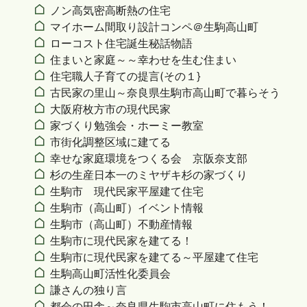
ノン高気密高断熱の住宅
マイホーム間取り設計コンペ＠生駒高山町
ローコスト住宅誕生秘話物語
住まいと家庭～～幸わせを生む住まい
住宅職人子育ての提言(その１}
古民家の里山～奈良県生駒市高山町で暮らそう
大阪府枚方市の現代民家
家づくり勉強会・ホーミー教室
市街化調整区域に建てる
幸せな家庭環境をつくる会 京阪奈支部
杉の生産日本一のミヤザキ杉の家づくり
生駒市 現代民家平屋建て住宅
生駒市（高山町）イベント情報
生駒市（高山町）不動産情報
生駒市に現代民家を建てる！
生駒市に現代民家を建てる～平屋建て住宅
生駒高山町活性化委員会
謙さんの独り言
都会の田舎～奈良県生駒市高山町に住もう！