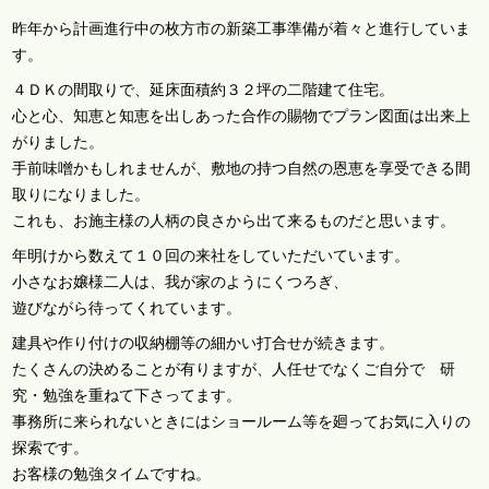
昨年から計画進行中の枚方市の新築工事準備が着々と進行していま
す。
４ＤＫの間取りで、延床面積約３２坪の二階建て住宅。
心と心、知恵と知恵を出しあった合作の賜物でプラン図面は出来上
がりました。
手前味噌かもしれませんが、敷地の持つ自然の恩恵を享受できる間
取りになりました。
これも、お施主様の人柄の良さから出て来るものだと思います。
年明けから数えて１０回の来社をしていただいています。
小さなお嬢様二人は、我が家のようにくつろぎ、
遊びながら待ってくれています。
建具や作り付けの収納棚等の細かい打合せが続きます。
たくさんの決めることが有りますが、人任せでなくご自分で 研
究・勉強を重ねて下さってます。
事務所に来られないときにはショールーム等を廻ってお気に入りの
探索です。
お客様の勉強タイムですね。