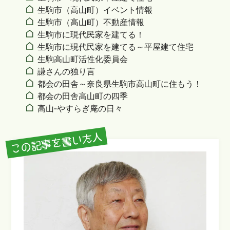
生駒市（高山町）イベント情報
生駒市（高山町）不動産情報
生駒市に現代民家を建てる！
生駒市に現代民家を建てる～平屋建て住宅
生駒高山町活性化委員会
謙さんの独り言
都会の田舎～奈良県生駒市高山町に住もう！
都会の田舎高山町の四季
高山‐やすらぎ庵の日々
この記事を書いた人