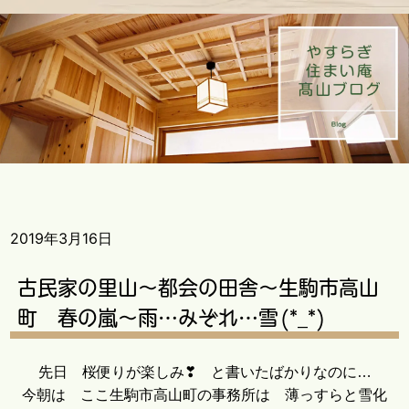
2019年3月16日
古民家の里山～都会の田舎～生駒市高山
町 春の嵐～雨…みぞれ…雪(*_*)
先日 桜便りが楽しみ❣ と書いたばかりなのに…
今朝は ここ生駒市高山町の事務所は 薄っすらと雪化