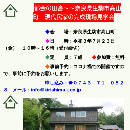
都会の田舎～～奈良県生駒市高山
町 現代民家の完成現場見学会
◆
会 場：奈良県生駒市高山町
◆
日 時：令和３年７月２３日
（金） １０時～１６時（受付締切）
◆
定 員：７組
◆
参加費：無料
◆
事前予約：コロナ禍での開催ですの
で、事前に予約をお願いします。
申し込み：☎０７４３－７１－０８２
８ メール：info＠kirishima-j.co.jp