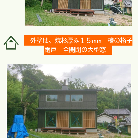
外壁は、焼杉厚み１５mm 檜の格子
雨戸 全開閉の大型窓